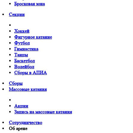
Бросковая зона
Cекции
Хоккей
Фигурное катание
Футбол
Гимнастика
Танцы
Баскетбол
Волейбол
Сборы в АПИА
Сборы
Массовые катания
Акции
Запись на массовые катания
Сотрудничество
Об арене