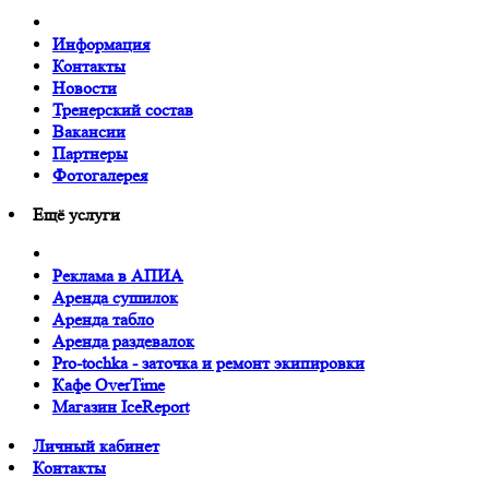
Информация
Контакты
Новости
Тренерский состав
Вакансии
Партнеры
Фотогалерея
Ещё услуги
Реклама в АПИА
Аренда сушилок
Аренда табло
Аренда раздевалок
Pro-tochka - заточка и ремонт экипировки
Кафе OverTime
Магазин IceReport
Личный кабинет
Контакты