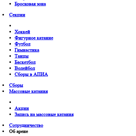
Бросковая зона
Cекции
Хоккей
Фигурное катание
Футбол
Гимнастика
Танцы
Баскетбол
Волейбол
Сборы в АПИА
Сборы
Массовые катания
Акции
Запись на массовые катания
Сотрудничество
Об арене