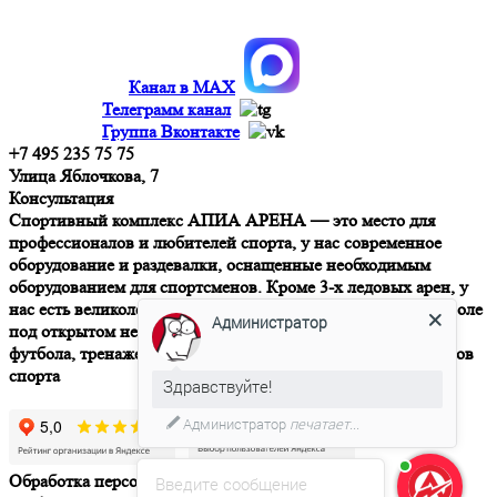
Канал в MAX
Телеграмм канал
Группа Вконтакте
+7 495 235 75 75
Улица Яблочкова, 7
Консультация
Спортивный комплекс АПИА АРЕНА — это место для
профессионалов и любителей спорта, у нас современное
оборудование и раздевалки, оснащенные необходимым
оборудованием для спортсменов. Кроме 3-х ледовых арен, у
нас есть великолепный зал для хореографии, футбольное поле
Администратор
под открытом небом с искусственным газоном для мини-
футбола, тренажерный и спортивный зал для игровых видов
спорта
Здравствуйте!
Администратор
печатает...
Обработка персональных данных
Политика
Введите сообщение