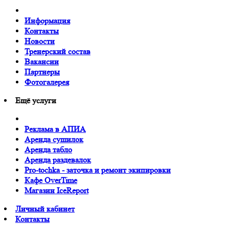
Информация
Контакты
Новости
Тренерский состав
Вакансии
Партнеры
Фотогалерея
Ещё услуги
Реклама в АПИА
Аренда сушилок
Аренда табло
Аренда раздевалок
Pro-tochka - заточка и ремонт экипировки
Кафе OverTime
Магазин IceReport
Личный кабинет
Контакты