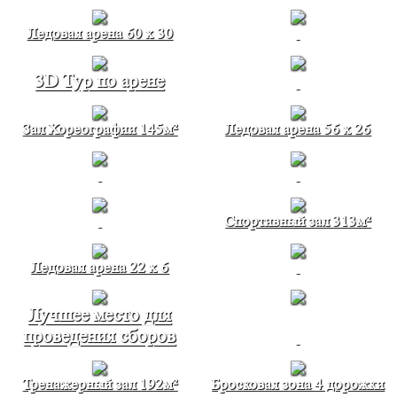
Ледовая арена 60 х 30
3D Тур по арене
Зал Хореографии 145м²
Ледовая арена 56 х 26
Спортивный зал 313м²
Ледовая арена 22 x 6
Лучшее место для
проведения сборов
Тренажерный зал 192м²
Бросковая зона 4 дорожки