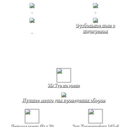
Футбольное поле с
подогревом
3D Тур по арене
Лучшее место для проведения сборов
Ледовая арена 60 х 30
Зал Хореографии 145м²