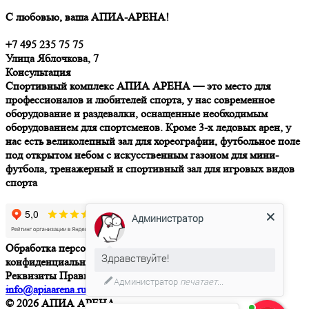
С любовью, ваша АПИА-АРЕНА!
+7 495 235 75 75
Улица Яблочкова, 7
Консультация
Спортивный комплекс АПИА АРЕНА — это место для
профессионалов и любителей спорта, у нас современное
оборудование и раздевалки, оснащенные необходимым
оборудованием для спортсменов. Кроме 3-х ледовых арен, у
нас есть великолепный зал для хореографии, футбольное поле
под открытом небом с искусственным газоном для мини-
футбола, тренажерный и спортивный зал для игровых видов
спорта
Администратор
Обработка персональных данных
Политика
Здравствуйте!
конфиденциальности
Договор-оферта
Правила посещения
Реквизиты
Правила посещения массовых катаний
Администратор
печатает...
info@apiaarena.ru
© 2026 АПИА АРЕНА