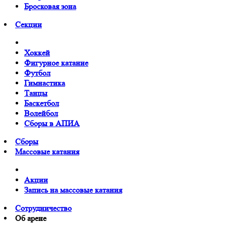
Бросковая зона
Cекции
Хоккей
Фигурное катание
Футбол
Гимнастика
Танцы
Баскетбол
Волейбол
Сборы в АПИА
Сборы
Массовые катания
Акции
Запись на массовые катания
Сотрудничество
Об арене