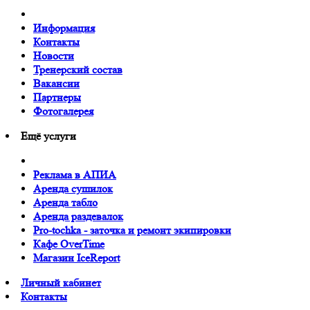
Информация
Контакты
Новости
Тренерский состав
Вакансии
Партнеры
Фотогалерея
Ещё услуги
Реклама в АПИА
Аренда сушилок
Аренда табло
Аренда раздевалок
Pro-tochka - заточка и ремонт экипировки
Кафе OverTime
Магазин IceReport
Личный кабинет
Контакты